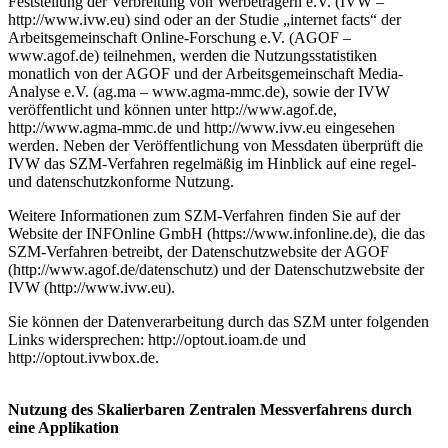
Feststellung der Verbreitung von Werbeträgern e.V. (IVW –
http://www.ivw.eu) sind oder an der Studie „internet facts“ der
Arbeitsgemeinschaft Online-Forschung e.V. (AGOF –
www.agof.de) teilnehmen, werden die Nutzungsstatistiken
monatlich von der AGOF und der Arbeitsgemeinschaft Media-
Analyse e.V. (ag.ma – www.agma-mmc.de), sowie der IVW
veröffentlicht und können unter http://www.agof.de,
http://www.agma-mmc.de und http://www.ivw.eu eingesehen
werden. Neben der Veröffentlichung von Messdaten überprüft die
IVW das SZM-Verfahren regelmäßig im Hinblick auf eine regel-
und datenschutzkonforme Nutzung.
Weitere Informationen zum SZM-Verfahren finden Sie auf der
Website der INFOnline GmbH (https://www.infonline.de), die das
SZM-Verfahren betreibt, der Datenschutzwebsite der AGOF
(http://www.agof.de/datenschutz) und der Datenschutzwebsite der
IVW (http://www.ivw.eu).
Sie können der Datenverarbeitung durch das SZM unter folgenden
Links widersprechen: http://optout.ioam.de und
http://optout.ivwbox.de.
Nutzung des Skalierbaren Zentralen Messverfahrens durch
eine Applikation