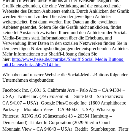
Hierdurch werden diese Buttons auf der Webseite lediglich als
Grafik eingebunden, die eine Verlinkung auf die entsprechende
Webseite des Button-Anbieters enthält. Durch Anklicken der Grafik
werden Sie somit zu den Diensten der jeweiligen Anbieter
weitergeleitet. Erst dann werden Ihre Daten an die jeweiligen
Anbieter gesendet. Sofern Sie die Grafik nicht anklicken, findet
keinerlei Austausch zwischen Ihnen und den Anbietern der Social-
Media-Buttons statt. Informationen über die Erhebung und
Verwendung Ihrer Daten in den sozialen Netzwerken finden Sie in
den jeweiligen Nutzungsbedingungen der entsprechenden Anbieter.
Mehr Informationen zur Shariff-Lösung finden Sie
hier:
http://www.heise.de/ct/artikel/Shariff-Social-Media-Buttons-
mit-Datenschutz-2467514.html
Wir haben auf unserer Website die Social-Media-Buttons folgender
Unternehmen eingebunden:
Facebook Inc. (1601 S. California Ave – Palo Alto – CA 94304 –
USA) Twitter Inc. (795 Folsom St. – Suite 600 – San Francisco –
CA 94107 – USA) Google Plus/Google Inc. (1600 Amphitheatre
Parkway – Mountain View – CA 94043 – USA) Whatsapp
Pinterest XING AG (Gänsemarkt 43 – 20354 Hamburg –
Deutschland) LinkedIn Corporation (2029 Stierlin Court –
Mountain View – CA 94043 – USA) Reddit Stumbleupon Flattr